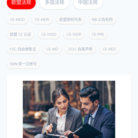
欧盟法规
多国法规
中国法规
CE-MDD
CE-MDR
欧盟授权代表
NB 公告机构
欧盟 CE 认证
CE-IVDD
CE-IVDR
CE-PPE
FSC 自由销售证
CE-MD
DOC 自我声明
CE-RED
SRN 单一注册号