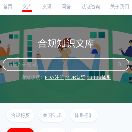
首页
文库
资讯
问答
认证咨询
关于我们
合规知识文库
近期热搜：
FDA注册
MDR认证
13485体系
合规秘笈
美国法规
体系标准