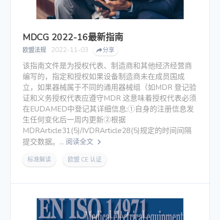
MDCG 2022-16最新指南
2022-11-03
欧盟法规
分享
该指南文件是为授权代表、制造商和其他经济经营商
编写的，指定和授权如果设备制造商未在成员国成
立，如果器械属于不同的通用器械组（如MDR 登记验
证和义务授权代表应遵守MDR 这意味着授权代表必须
在EUDAMED中登记其详细信息;①自身的注册信息发
生任何变化后一周内更新②根据
MDRArticle31(5)/IVDRArticle28(5)规定的时间间隔
提交数据。...
阅读全文
标准解读
欧盟 CE 认证