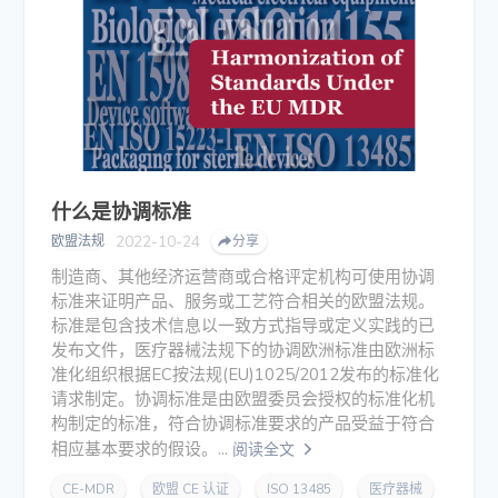
什么是协调标准
2022-10-24
欧盟法规
分享
制造商、其他经济运营商或合格评定机构可使用协调
标准来证明产品、服务或工艺符合相关的欧盟法规。
标准是包含技术信息以一致方式指导或定义实践的已
发布文件，医疗器械法规下的协调欧洲标准由欧洲标
准化组织根据EC按法规(EU)1025/2012发布的标准化
请求制定。协调标准是由欧盟委员会授权的标准化机
构制定的标准，符合协调标准要求的产品受益于符合
相应基本要求的假设。...
阅读全文
CE-MDR
欧盟 CE 认证
ISO 13485
医疗器械