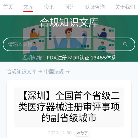
首页
文库
资讯
问答
认证咨询
关于我们
合规知识文库
近期热搜：
FDA注册
MDR认证
13485体系
合规知识文库
->
中国法规
->
【深圳】全国首个省级二
类医疗器械注册审评事项
的副省级城市
2020-12-30
分享